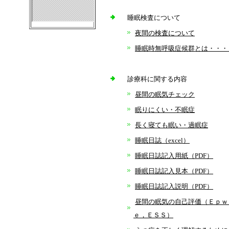
睡眠検査について
夜間の検査について
睡眠時無呼吸症候群とは・・・
診療科に関する内容
昼間の眠気チェック
眠りにくい・不眠症
長く寝ても眠い・過眠症
睡眠日誌（excel）
睡眠日誌記入用紙（PDF）
睡眠日誌記入見本（PDF）
睡眠日誌記入説明（PDF）
昼間の眠気の自己評価（Ｅｐｗ
ｅ，ＥＳＳ）