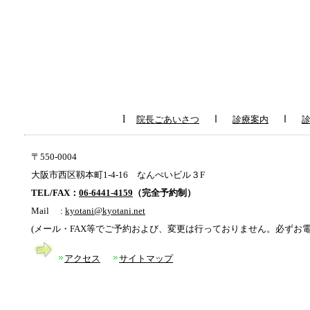
l
ｌ
ｌ
院長ごあいさつ
診療案内
〒550-0004
大阪市西区靱本町1-4-16 なんぺいビル３F
TEL/FAX：
06-6441-4159
（完全予約制）
Mail :
kyotani@kyotani.net
(メール・FAX等でご予約および、変更は行っておりません。必ずお電
アクセス
サイトマップ