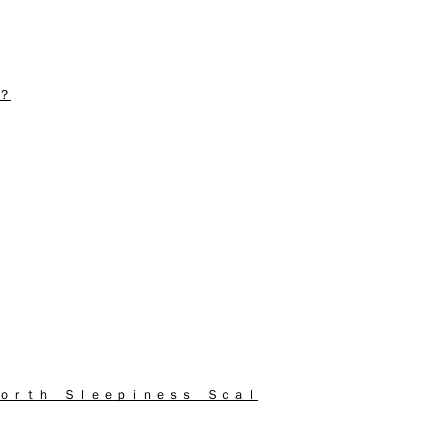
？
ｏｒｔｈ Ｓｌｅｅｐｉｎｅｓｓ Ｓｃａｌ