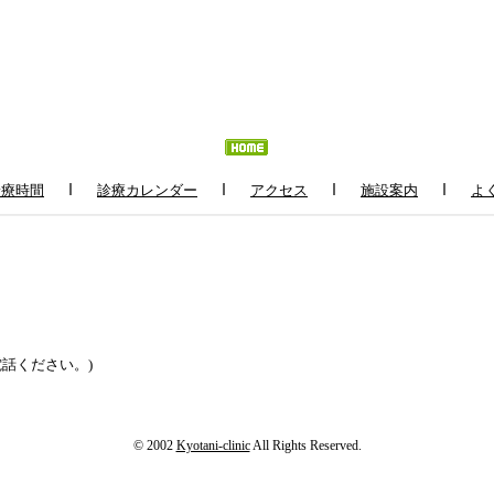
ｌ
ｌ
ｌ
ｌ
診療時間
診療カレンダー
アクセス
施設案内
よ
話ください。)
© 2002
Kyotani-clinic
All Rights Reserved.