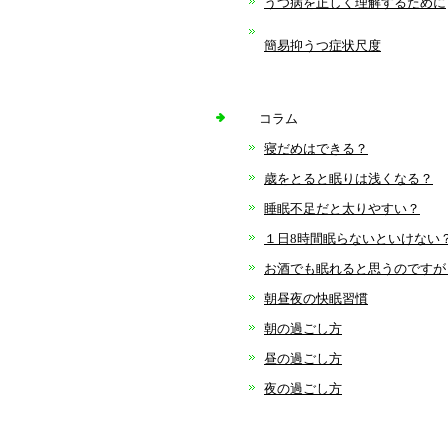
うつ病を正しく理解するために
簡易抑うつ症状尺度
コラム
寝だめはできる？
歳をとると眠りは浅くなる？
睡眠不足だと太りやすい？
１日8時間眠らないといけない
お酒でも眠れると思うのですが
朝昼夜の快眠習慣
朝の過ごし方
昼の過ごし方
夜の過ごし方