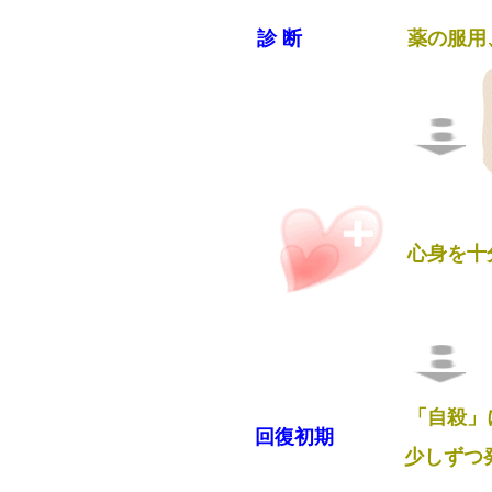
診 断
薬の服用
心身を十
「自殺」
回復初期
少しずつ