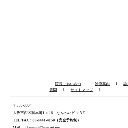
l
ｌ
ｌ
院長ごあいさつ
診療案内
診
ｌ
ｌ
質問
サイトマップ
〒550-0004
大阪市西区靱本町1-4-16 なんぺいビル３F
TEL/FAX：
06-6441-4159
（完全予約制）
Mail :
kyotani@kyotani.net