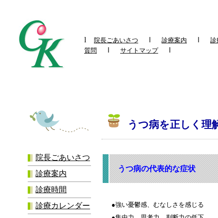
l
ｌ
ｌ
院長ごあいさつ
診療案内
診
ｌ
ｌ
質問
サイトマップ
うつ病を正しく理
院長ごあいさつ
うつ病の代表的な症状
診療案内
診療時間
●強い憂鬱感、むなしさを感じる
診療カレンダー
●集中力、思考力、判断力の低下