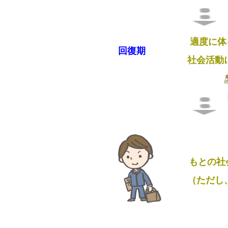
適度に体
回復期
社会活動
もとの社
（ただし