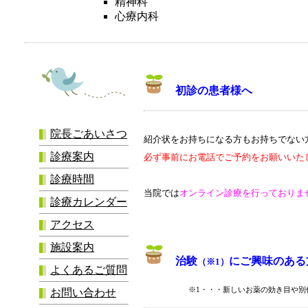
精神科
心療内科
初診の患者様へ
院長ごあいさつ
紹介状をお持ちになる方もお持ちでない
診療案内
必ず事前にお電話でご予約をお願いいた
診療時間
当院では
オンライン診療を行っておりま
診療カレンダー
アクセス
施設案内
治験
にご興味のある
（※1）
よくあるご質問
※1・・・新しいお薬の効き目や別
お問い合わせ