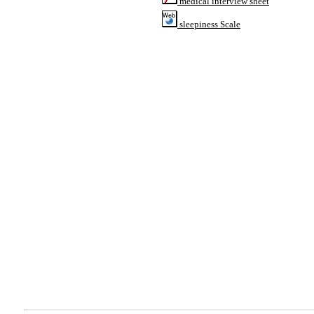
medical interview sheet
sleepiness Scale