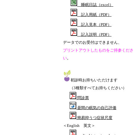
睡眠日誌（excel）
記入用紙（PDF）
記入見本（PDF）
記入説明（PDF）
データでのお受付はできません、
プリントアウトしたものをご持参くださ
い
。
初診時お持ちいただけます
（3種類すべてお持ちください）
問診票
昼間の眠気の自己評価
簡易抑うつ症状尺度
＜English 英文＞